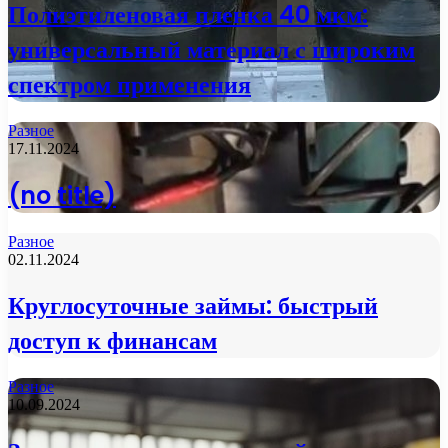
Полиэтиленовая пленка 40 мкм:
универсальный материал с широким
спектром применения
Разное
17.11.2024
(no title)
Разное
02.11.2024
Круглосуточные займы: быстрый
доступ к финансам
Разное
10.09.2024