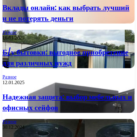
Вклады онлайн: как выбрать лучший
и не потерять деньги
Разное
16.01.2025
Б/у бытовки: выгодное приобретение
для различных нужд
Разное
12.01.2025
Надежная защита: выбор мебельных и
офисных сейфов
Разное
30.12.2024