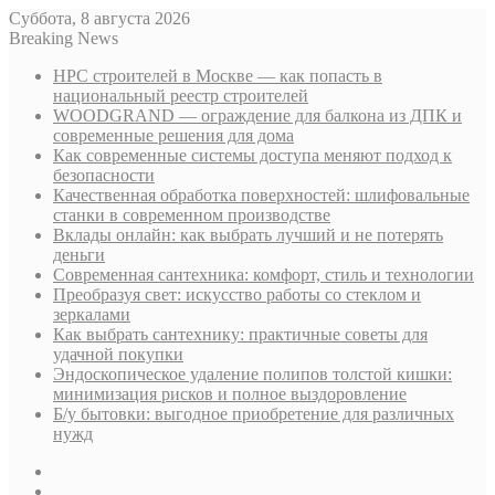
Суббота, 8 августа 2026
Breaking News
НРС строителей в Москве — как попасть в
национальный реестр строителей
WOODGRAND — ограждение для балкона из ДПК и
современные решения для дома
Как современные системы доступа меняют подход к
безопасности
Качественная обработка поверхностей: шлифовальные
станки в современном производстве
Вклады онлайн: как выбрать лучший и не потерять
деньги
Современная сантехника: комфорт, стиль и технологии
Преобразуя свет: искусство работы со стеклом и
зеркалами
Как выбрать сантехнику: практичные советы для
удачной покупки
Эндоскопическое удаление полипов толстой кишки:
минимизация рисков и полное выздоровление
Б/у бытовки: выгодное приобретение для различных
нужд
Sidebar
Случайная