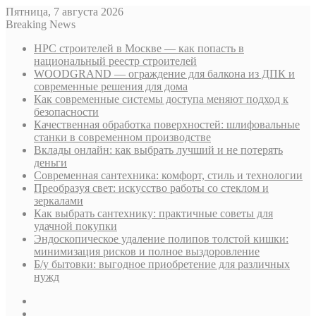
Пятница, 7 августа 2026
Breaking News
НРС строителей в Москве — как попасть в
национальный реестр строителей
WOODGRAND — ограждение для балкона из ДПК и
современные решения для дома
Как современные системы доступа меняют подход к
безопасности
Качественная обработка поверхностей: шлифовальные
станки в современном производстве
Вклады онлайн: как выбрать лучший и не потерять
деньги
Современная сантехника: комфорт, стиль и технологии
Преобразуя свет: искусство работы со стеклом и
зеркалами
Как выбрать сантехнику: практичные советы для
удачной покупки
Эндоскопическое удаление полипов толстой кишки:
минимизация рисков и полное выздоровление
Б/у бытовки: выгодное приобретение для различных
нужд
Sidebar
Случайная