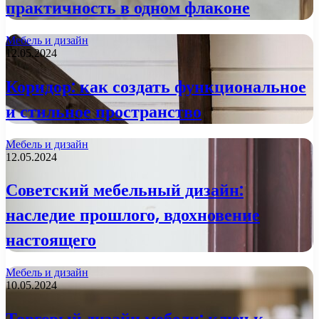
практичность в одном флаконе
Мебель и дизайн
12.05.2024
Коридор: как создать функциональное
и стильное пространство
Мебель и дизайн
12.05.2024
Советский мебельный дизайн:
наследие прошлого, вдохновение
настоящего
Мебель и дизайн
10.05.2024
Торговый дизайн мебели: ключ к