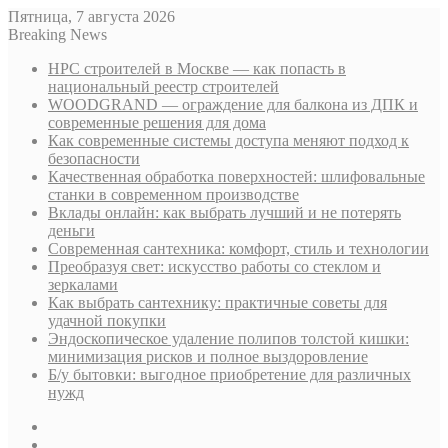
Пятница, 7 августа 2026
Breaking News
НРС строителей в Москве — как попасть в
национальный реестр строителей
WOODGRAND — ограждение для балкона из ДПК и
современные решения для дома
Как современные системы доступа меняют подход к
безопасности
Качественная обработка поверхностей: шлифовальные
станки в современном производстве
Вклады онлайн: как выбрать лучший и не потерять
деньги
Современная сантехника: комфорт, стиль и технологии
Преобразуя свет: искусство работы со стеклом и
зеркалами
Как выбрать сантехнику: практичные советы для
удачной покупки
Эндоскопическое удаление полипов толстой кишки:
минимизация рисков и полное выздоровление
Б/у бытовки: выгодное приобретение для различных
нужд
Sidebar
Случайная