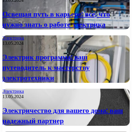
15.05.2024
Освещая путь в карьере: все, что
нужно знать о работе электрика
Электрика
13.05.2024
Электрик программа: ваш
путеводитель к мастерству
электротехники
Электрика
13.05.2024
Электричество для вашего дома: ваш
надежный партнер