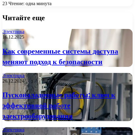
23
Чтение: одна минута
Читайте еще
Электрика
16.12.2025
Как современные системы доступа
меняют подход к безопасности
Электрика
26.12.2024
Пусконаладочные работы: ключ к
эффективной работе
электрооборудования
Электрика