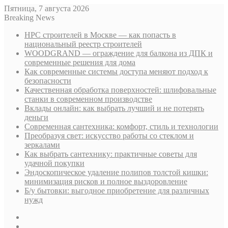
Пятница, 7 августа 2026
Breaking News
НРС строителей в Москве — как попасть в
национальный реестр строителей
WOODGRAND — ограждение для балкона из ДПК и
современные решения для дома
Как современные системы доступа меняют подход к
безопасности
Качественная обработка поверхностей: шлифовальные
станки в современном производстве
Вклады онлайн: как выбрать лучший и не потерять
деньги
Современная сантехника: комфорт, стиль и технологии
Преобразуя свет: искусство работы со стеклом и
зеркалами
Как выбрать сантехнику: практичные советы для
удачной покупки
Эндоскопическое удаление полипов толстой кишки:
минимизация рисков и полное выздоровление
Б/у бытовки: выгодное приобретение для различных
нужд
Sidebar
Случайная