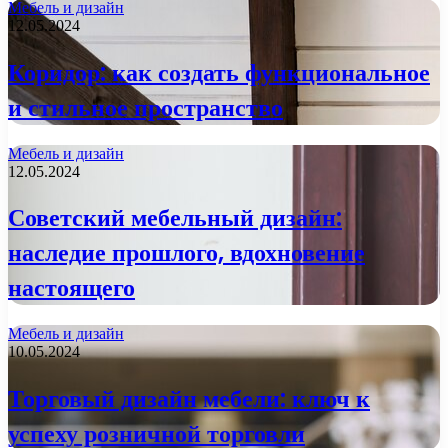
Мебель и дизайн
12.05.2024
Коридор: как создать функциональное
и стильное пространство
Мебель и дизайн
12.05.2024
Советский мебельный дизайн:
наследие прошлого, вдохновение
настоящего
Мебель и дизайн
10.05.2024
Торговый дизайн мебели: ключ к
успеху розничной торговли