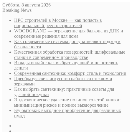
Суббота, 8 августа 2026
Breaking News
НРС строителей в Москве — как попасть в
национальный реестр строителей
WOODGRAND — ограждение для балкона из ДПК и
современные решения для дома
Как современные системы доступа меняют подход к
безопасности
Качественная обработка поверхностей: шлифовальные
станки в современном производстве
Вклады онлайн: как выбрать лучший и не потерять
деньги
Современная сантехника: комфорт, стиль и технологии
Преобразуя свет: искусство работы со стеклом и
зеркалами
Как выбрать сантехнику: практичные советы для
удачной покупки
Эндоскопическое удаление полипов толстой кишки:
минимизация рисков и полное выздоровление
Б/у бытовки: выгодное приобретение для различных
нужд
Sidebar
Случайная