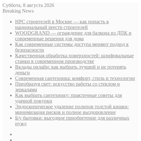
Суббота, 8 августа 2026
Breaking News
НРС строителей в Москве — как попасть в
национальный реестр строителей
WOODGRAND — ограждение для балкона из ДПК и
современные решения для дома
Как современные системы доступа меняют подход к
безопасности
Качественная обработка поверхностей: шлифовальные
станки в современном производстве
Вклады онлайн: как выбрать лучший и не потерять
деньги
Современная сантехника: комфорт, стиль и технологии
Преобразуя свет: искусство работы со стеклом и
зеркалами
Как выбрать сантехнику: практичные советы для
удачной покупки
Эндоскопическое удаление полипов толстой кишки:
минимизация рисков и полное выздоровление
Б/у бытовки: выгодное приобретение для различных
нужд
Sidebar
Случайная