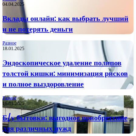
04.04.2025
Вклады онлайн: как выбрать лучший
и не потерять деньги
Разное
18.01.2025
Эндоскопическое удаление полипов
толстой кишки: минимизация рисков
и полное выздоровление
Разное
16.01.2025
Б/у бытовки: выгодное приобретение
для различных нужд