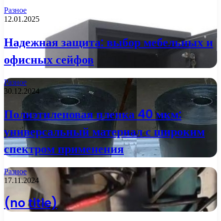
Разное
12.01.2025
Надежная защита: выбор мебельных и
офисных сейфов
Разное
30.12.2024
Полиэтиленовая пленка 40 мкм:
универсальный материал с широким
спектром применения
Разное
17.11.2024
(no title)