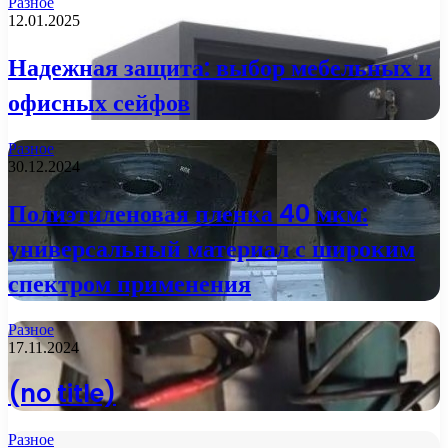
Разное
12.01.2025
Надежная защита: выбор мебельных и
офисных сейфов
Разное
30.12.2024
Полиэтиленовая пленка 40 мкм:
универсальный материал с широким
спектром применения
Разное
17.11.2024
(no title)
Разное