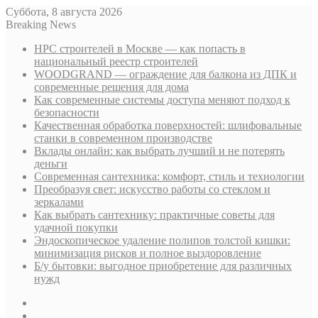
Суббота, 8 августа 2026
Breaking News
НРС строителей в Москве — как попасть в
национальный реестр строителей
WOODGRAND — ограждение для балкона из ДПК и
современные решения для дома
Как современные системы доступа меняют подход к
безопасности
Качественная обработка поверхностей: шлифовальные
станки в современном производстве
Вклады онлайн: как выбрать лучший и не потерять
деньги
Современная сантехника: комфорт, стиль и технологии
Преобразуя свет: искусство работы со стеклом и
зеркалами
Как выбрать сантехнику: практичные советы для
удачной покупки
Эндоскопическое удаление полипов толстой кишки:
минимизация рисков и полное выздоровление
Б/у бытовки: выгодное приобретение для различных
нужд
Sidebar
Случайная