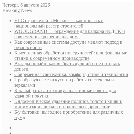
Четверг, 6 августа 2026
Breaking News
НРС строителей в Москве — как попасть в
национальный реестр строителей
WOODGRAND — ограждение для балкона из ДПК и
современные решения для дома
Как современные системы доступа меняют подход к
безопасности
Качественная обработка поверхностей: шлифовальные
станки в современном производстве
Вклады онлайн: как выбрать лучший и не потерять
деньги
Современная сантехника: комфорт, стиль и технологии
Преобразуя свет: искусство работы со стеклом и
зеркалами
Как выбрать сантехнику: практичные советы для
удачной покупки
Эндоскопическое удаление полипов толстой кишки:
минимизация рисков и полное выздоровление
Б/у бытовки: выгодное приобретение для различных
нужд
Sidebar
Случайная