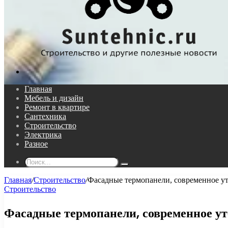
Поиск...
Главная
Мебель и дизайн
Ремонт в квартире
Сантехника
Строительство
Электрика
Разное
Поиск...
Главная
/
Строительство
/
Фасадные термопанели, современное у
Строительство
Фасадные термопанели, современное у