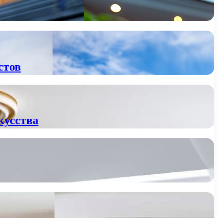
стов
кусства