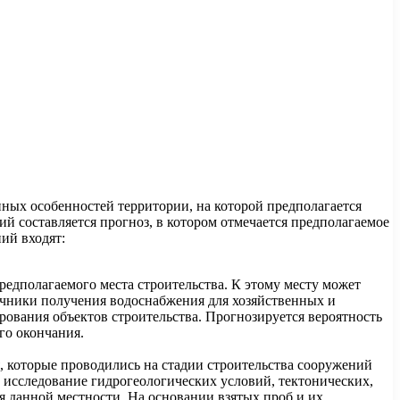
нных особенностей территории, на которой предполагается
ий составляется прогноз, в котором отмечается предполагаемое
ий входят:
едполагаемого места строительства. К этому месту может
точники получения водоснабжения для хозяйственных и
ования объектов строительства. Прогнозируется вероятность
го окончания.
я, которые проводились на стадии строительства сооружений
, исследование гидрогеологических условий, тектонических,
ля данной местности. На основании взятых проб и их