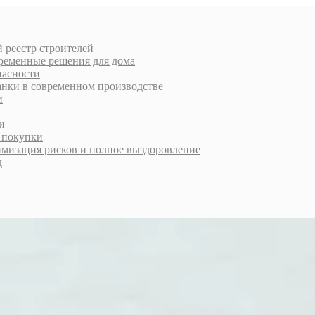
 реестр строителей
еменные решения для дома
пасности
анки в современном производстве
и
и
й покупки
имизация рисков и полное выздоровление
д