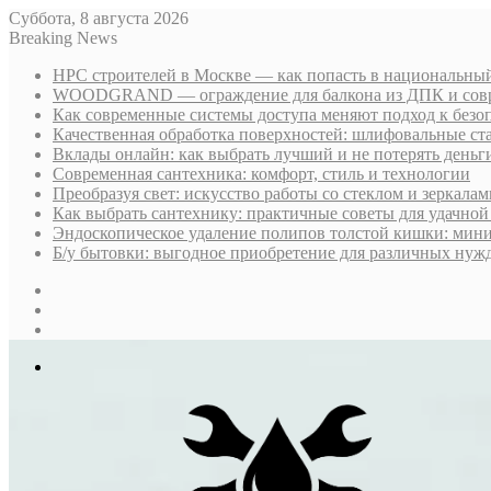
Суббота, 8 августа 2026
Breaking News
НРС строителей в Москве — как попасть в национальный
WOODGRAND — ограждение для балкона из ДПК и совр
Как современные системы доступа меняют подход к безо
Качественная обработка поверхностей: шлифовальные ст
Вклады онлайн: как выбрать лучший и не потерять деньг
Современная сантехника: комфорт, стиль и технологии
Преобразуя свет: искусство работы со стеклом и зеркалам
Как выбрать сантехнику: практичные советы для удачно
Эндоскопическое удаление полипов толстой кишки: мин
Б/у бытовки: выгодное приобретение для различных нуж
Sidebar
Случайная
статья
Log
In
Меню