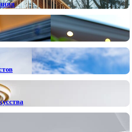
вания
стов
кусства