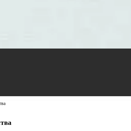
тва
ства