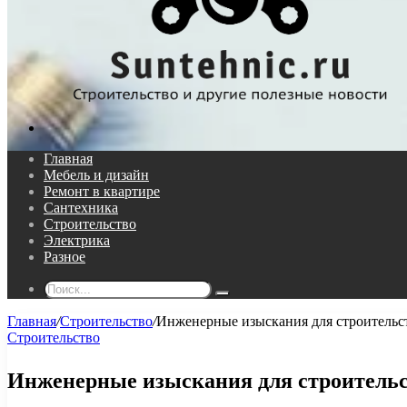
Поиск...
Главная
Мебель и дизайн
Ремонт в квартире
Сантехника
Строительство
Электрика
Разное
Поиск...
Главная
/
Строительство
/
Инженерные изыскания для строительс
Строительство
Инженерные изыскания для строитель