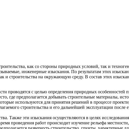
троительства, как со стороны природных условий, так и техноге
называемые, инженерные изыскания.
По результатам этих изыскан
так и строительства на окружающую среду. В состав этих изыскан
сти проводятся с целью определения природных особенностей пр
место, где предполагается добывать строительные материалы, ис
оторые используются для принятия решений в процессе проектир
лагаемого строительства и его дальнейшей эксплуатации после е
ства. Также эти изыскания осуществляются в целях исследовани
время проведения работ происходит изучение рельефа местности
редполагается развернуть строительство, грунты, характерные д