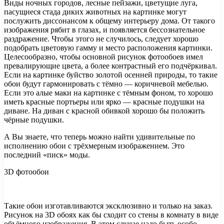
Виды ночных городов, лесные пейзажи, цветущие луга,
пасущиеся стада диких животных на картинке могут
послужить диссонансом к общему интерьеру дома. От такого
изображения рябит в глазах, и появляется бессознательное
раздражение. Чтобы этого не случилось, следует хорошо
подобрать цветовую гамму и место расположения картинки.
Целесообразно, чтобы основной рисунок фотообоев имел
превалирующие цвета, а более контрастный его подчёркивал.
Если на картинке буйство золотой осенней природы, то такие
обои будут гармонировать с тёмно — коричневой мебелью.
Если это алые маки на картинке с тёмным фоном, то хорошо
иметь красные портьеры или ярко — красные подушки на
диване. На диван с красной обивкой хорошо бы положить
чёрные подушки.
А Вы знаете, что теперь можно найти удивительные по
исполнению обои с трёхмерным изображением. Это
последний «писк» моды.
3D фотообои
Такие обои изготавливаются эксклюзивно и только на заказ.
Рисунок на 3D обоях как бы сходит со стены в комнату в виде
объёмного изображения. В этом случае надо быть особо