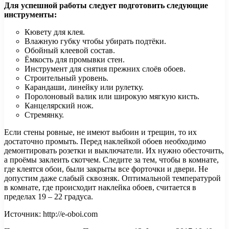
Для успешной работы следует подготовить следующие
инструменты:
Кювету для клея.
Влажную губку чтобы убирать подтёки.
Обойный клеевой состав.
Ёмкость для промывки стен.
Инструмент для снятия прежних слоёв обоев.
Строительный уровень.
Карандаши, линейку или рулетку.
Поролоновый валик или широкую мягкую кисть.
Канцелярский нож.
Стремянку.
Если стены ровные, не имеют выбоин и трещин, то их
достаточно промыть. Перед наклейкой обоев необходимо
демонтировать розетки и выключатели. Их нужно обесточить,
а проёмы заклеить скотчем. Следите за тем, чтобы в комнате,
где клеятся обои, были закрыты все форточки и двери. Не
допустим даже слабый сквозняк. Оптимальной температурой
в комнате, где происходит наклейка обоев, считается в
пределах 19 – 22 градуса.
Источник: http://e-oboi.com