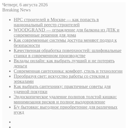
Четверг, 6 августа 2026
Breaking News
НРС строителей в Москве — как попасть в
национальный реестр строителей
WOODGRAND — ограждение для балкона из ДПК и
современные решения для дома
Как современные системы доступа меняют подход к
безопасности
Качественная обработка поверхностей: шлифовальные
станки в современном производстве
Вклады онлайн: как выбрать лучший и не потерять
деньги
Современная сантехника: комфорт, стиль и технологии
Преобразуя свет: искусство работы со стеклом и
зеркалами
Как выбрать сантехнику: практичные советы для
удачной покупки
Эндоскопическое удаление полипов толстой кишки:
минимизация рисков и полное выздоровление
Б/у бытовки: выгодное приобретение для различных
нужд
Sidebar
Случайная