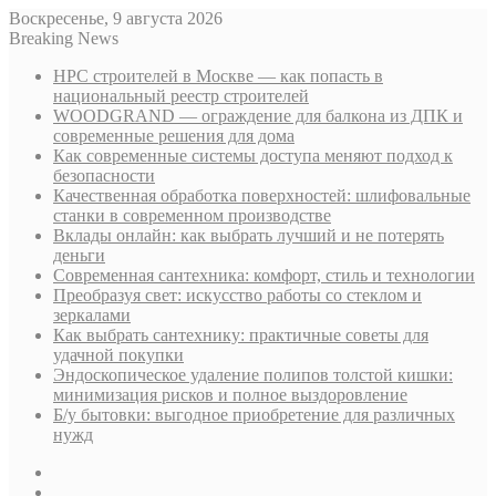
Воскресенье, 9 августа 2026
Breaking News
НРС строителей в Москве — как попасть в
национальный реестр строителей
WOODGRAND — ограждение для балкона из ДПК и
современные решения для дома
Как современные системы доступа меняют подход к
безопасности
Качественная обработка поверхностей: шлифовальные
станки в современном производстве
Вклады онлайн: как выбрать лучший и не потерять
деньги
Современная сантехника: комфорт, стиль и технологии
Преобразуя свет: искусство работы со стеклом и
зеркалами
Как выбрать сантехнику: практичные советы для
удачной покупки
Эндоскопическое удаление полипов толстой кишки:
минимизация рисков и полное выздоровление
Б/у бытовки: выгодное приобретение для различных
нужд
Sidebar
Случайная