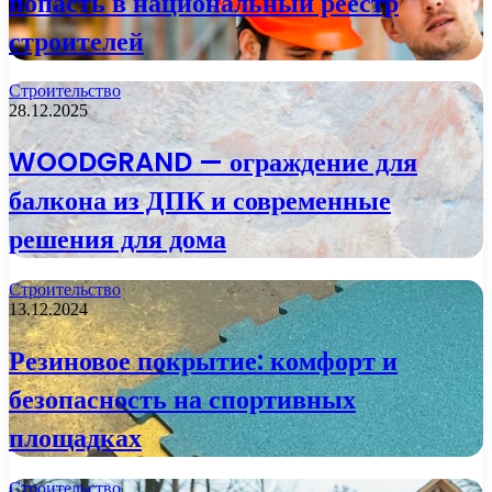
попасть в национальный реестр
строителей
Строительство
28.12.2025
WOODGRAND — ограждение для
балкона из ДПК и современные
решения для дома
Строительство
13.12.2024
Резиновое покрытие: комфорт и
безопасность на спортивных
площадках
Строительство