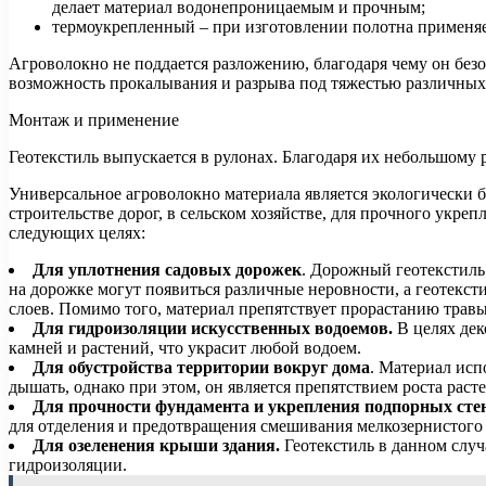
делает материал водонепроницаемым и прочным;
термоукрепленный – при изготовлении полотна применяет
Агроволокно не поддается разложению, благодаря чему он без
возможность прокалывания и разрыва под тяжестью различных 
Монтаж и применение
Геотекстиль выпускается в рулонах. Благодаря их небольшому 
Универсальное агроволокно материала является экологически б
строительстве дорог, в сельском хозяйстве, для прочного укре
следующих целях:
Для уплотнения садовых дорожек
. Дорожный геотекстиль 
на дорожке могут появиться различные неровности, а геотекст
слоев. Помимо того, материал препятствует прорастанию трав
Для гидроизоляции искусственных водоемов.
В целях дек
камней и растений, что украсит любой водоем.
Для обустройства территории вокруг дома
. Материал исп
дышать, однако при этом, он является препятствием роста раст
Для прочности фундамента и укрепления подпорных сте
для отделения и предотвращения смешивания мелкозернистого 
Для озеленения крыши здания.
Геотекстиль в данном случ
гидроизоляции.