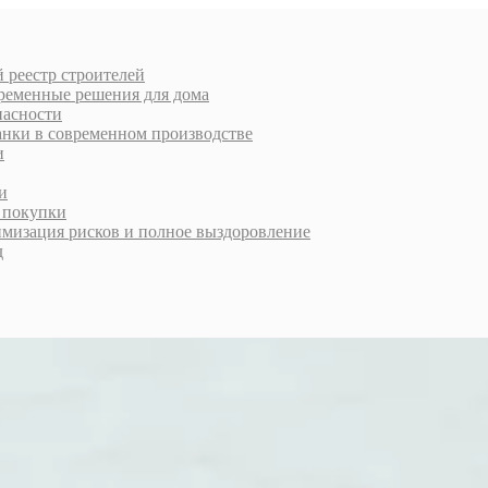
 реестр строителей
еменные решения для дома
пасности
анки в современном производстве
и
и
й покупки
имизация рисков и полное выздоровление
д