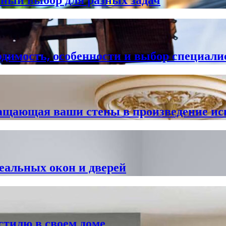
одимость, особенности и выбор специали
ращающая ваши стены в произведение ис
еальных окон и дверей
стилю в своем доме