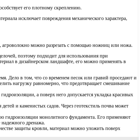
особствует его плотному скреплению.
атериала исключает повреждения механического характера,
и, агроволокно можно разрезать с помощью ножниц или ножа.
щелочей, поэтому подходит для использования при
материал в дизайнерском ландшафте, его можно применять в
мя. Дело в том, что со временем песок или гравий проседают и
делить нагрузку равномерно, что предотвращает смешивание
 гидроизоляции, а поверх него допускается укладка красивых
 детей и каменистых садов. Через геотекстиль почва может
ию гидроизоляции монолитного фундамента. Его применяют
е надежного дренажа.
ачестве защиты кровли, материал можно уложить поверх