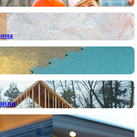
дома
вания