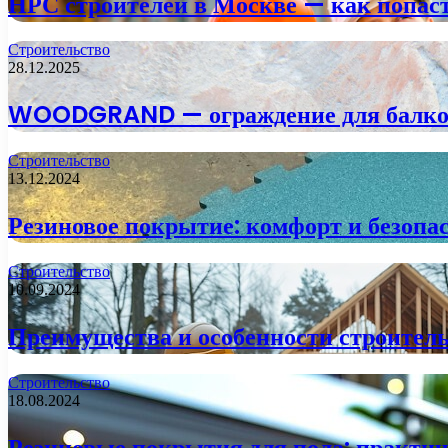
НРС строителей в Москве — как попаст
Строительство
28.12.2025
WOODGRAND — ограждение для балкона
Строительство
13.12.2024
Резиновое покрытие: комфорт и безопа
Строительство
10.09.2024
Преимущества и особенности строитель
Строительство
18.08.2024
Резиновые покрытия для пола: практи