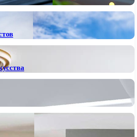
стов
кусства