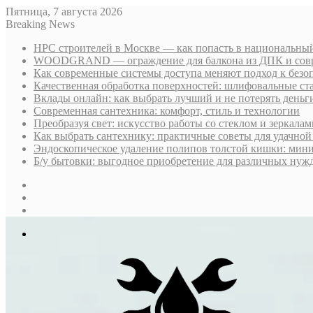
Пятница, 7 августа 2026
Breaking News
НРС строителей в Москве — как попасть в национальный
WOODGRAND — ограждение для балкона из ДПК и совр
Как современные системы доступа меняют подход к безо
Качественная обработка поверхностей: шлифовальные ст
Вклады онлайн: как выбрать лучший и не потерять деньг
Современная сантехника: комфорт, стиль и технологии
Преобразуя свет: искусство работы со стеклом и зеркалам
Как выбрать сантехнику: практичные советы для удачно
Эндоскопическое удаление полипов толстой кишки: мин
Б/у бытовки: выгодное приобретение для различных нуж
Sidebar
Случайная
статья
Log
In
Меню