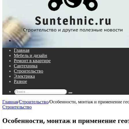
Поиск...
Главная
Мебель и дизайн
Ремонт в квартире
Сантехника
Строительство
Электрика
Разное
Поиск...
Главная
/
Строительство
/
Особенности, монтаж и применение ге
Строительство
Особенности, монтаж и применение гео