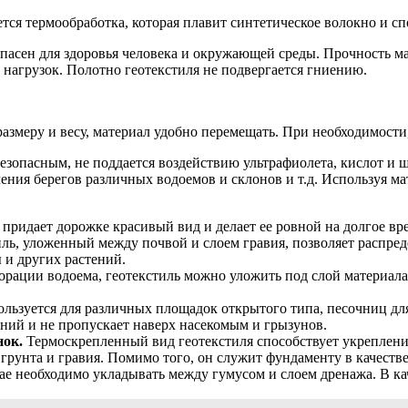
ся термообработка, которая плавит синтетическое волокно и сп
опасен для здоровья человека и окружающей среды. Прочность м
нагрузок. Полотно геотекстиля не подвергается гниению.
размеру и весу, материал удобно перемещать. При необходимост
езопасным, не поддается воздействию ультрафиолета, кислот и 
пления берегов различных водоемов и склонов и т.д. Используя 
придает дорожке красивый вид и делает ее ровной на долгое вре
иль, уложенный между почвой и слоем гравия, позволяет распре
ы и других растений.
орации водоема, геотекстиль можно уложить под слой материала
ользуется для различных площадок открытого типа, песочниц для
ений и не пропускает наверх насекомым и грызунов.
нок.
Термоскрепленный вид геотекстиля способствует укреплен
грунта и гравия. Помимо того, он служит фундаменту в качеств
ае необходимо укладывать между гумусом и слоем дренажа. В к