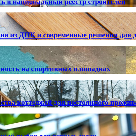
ь в национальный реестр строителей
 из ДПК и современные решения для 
сность на спортивных площадках
ства коттеджей для постоянного прожи
чный выбор для разных задач