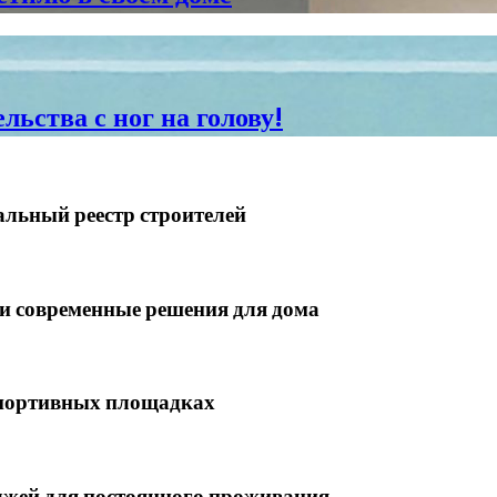
льства с ног на голову!
альный реестр строителей
 современные решения для дома
 спортивных площадках
еджей для постоянного проживания