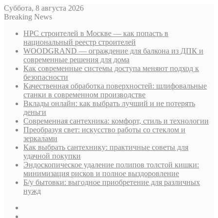
Суббота, 8 августа 2026
Breaking News
НРС строителей в Москве — как попасть в
национальный реестр строителей
WOODGRAND — ограждение для балкона из ДПК и
современные решения для дома
Как современные системы доступа меняют подход к
безопасности
Качественная обработка поверхностей: шлифовальные
станки в современном производстве
Вклады онлайн: как выбрать лучший и не потерять
деньги
Современная сантехника: комфорт, стиль и технологии
Преобразуя свет: искусство работы со стеклом и
зеркалами
Как выбрать сантехнику: практичные советы для
удачной покупки
Эндоскопическое удаление полипов толстой кишки:
минимизация рисков и полное выздоровление
Б/у бытовки: выгодное приобретение для различных
нужд
Sidebar
Случайная