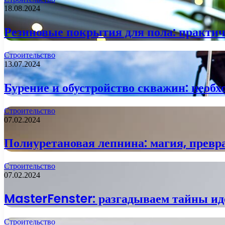
18.08.2024
Резиновые покрытия для пола: практи
Строительство
13.07.2024
Бурение и обустройство скважин: необх
Строительство
07.02.2024
Полиуретановая лепнина: магия, прев
Строительство
07.02.2024
MasterFenster: разгадываем тайны ид
Строительство