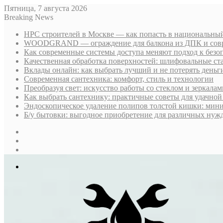
Пятница, 7 августа 2026
Breaking News
НРС строителей в Москве — как попасть в национальный
WOODGRAND — ограждение для балкона из ДПК и совр
Как современные системы доступа меняют подход к безо
Качественная обработка поверхностей: шлифовальные ст
Вклады онлайн: как выбрать лучший и не потерять деньг
Современная сантехника: комфорт, стиль и технологии
Преобразуя свет: искусство работы со стеклом и зеркалам
Как выбрать сантехнику: практичные советы для удачно
Эндоскопическое удаление полипов толстой кишки: мин
Б/у бытовки: выгодное приобретение для различных нуж
Sidebar
Случайная
статья
Log
In
Меню