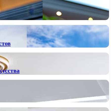
стов
кусства