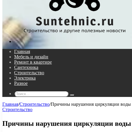
Поиск...
Главная
Мебель и дизайн
Ремонт в квартире
Сантехника
Строительство
Электрика
Разное
Поиск...
Главная
/
Строительство
/
Причины нарушения циркуляции воды 
Строительство
Причины нарушения циркуляции воды 