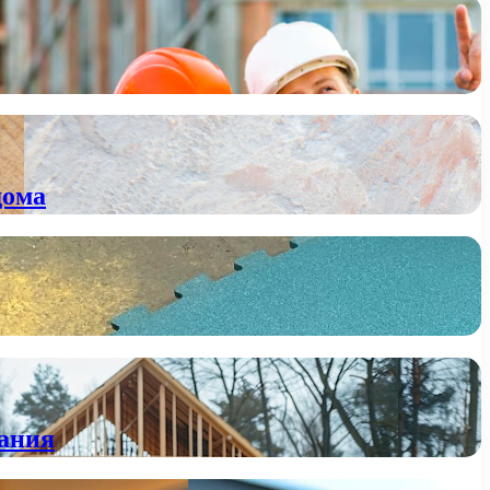
дома
вания