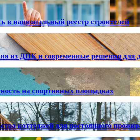
ь в национальный реестр строителей
 из ДПК и современные решения для 
сность на спортивных площадках
ства коттеджей для постоянного прожи