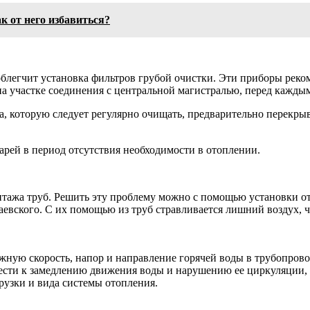
к от него избавиться?
облегчит установка фильтров грубой очистки. Эти приборы реко
 на участке соединения с центральной магистралью, перед кажды
ра, которую следует регулярно очищать, предварительно перекр
рей в период отсутствия необходимости в отоплении.
нтажа труб. Решить эту проблему можно с помощью установки о
евского. С их помощью из труб стравливается лишний воздух, 
ную скорость, напор и направление горячей воды в трубопровод
ести к замедлению движения воды и нарушению ее циркуляции, 
рузки и вида системы отопления.