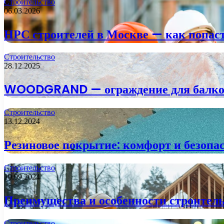
Строительство
06.03.2026
НРС строителей в Москве — как попаст
Строительство
28.12.2025
WOODGRAND — ограждение для балкона
Строительство
13.12.2024
Резиновое покрытие: комфорт и безопа
Строительство
10.09.2024
Преимущества и особенности строитель
Строительство