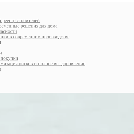
 реестр строителей
еменные решения для дома
пасности
анки в современном производстве
и
и
й покупки
имизация рисков и полное выздоровление
д