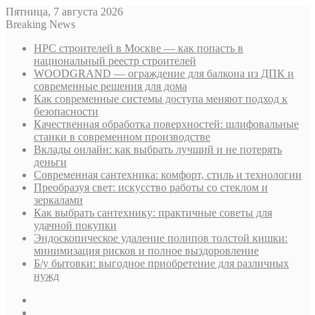
Пятница, 7 августа 2026
Breaking News
НРС строителей в Москве — как попасть в
национальный реестр строителей
WOODGRAND — ограждение для балкона из ДПК и
современные решения для дома
Как современные системы доступа меняют подход к
безопасности
Качественная обработка поверхностей: шлифовальные
станки в современном производстве
Вклады онлайн: как выбрать лучший и не потерять
деньги
Современная сантехника: комфорт, стиль и технологии
Преобразуя свет: искусство работы со стеклом и
зеркалами
Как выбрать сантехнику: практичные советы для
удачной покупки
Эндоскопическое удаление полипов толстой кишки:
минимизация рисков и полное выздоровление
Б/у бытовки: выгодное приобретение для различных
нужд
Sidebar
Случайная