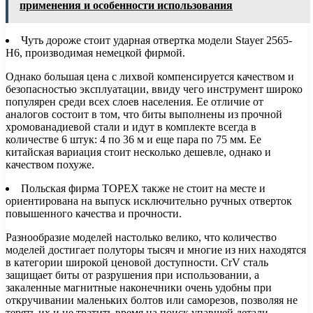
применения и особенности использования
Чуть дороже стоит ударная отвертка модели Stаyer 2565-
H6, производимая немецкой фирмой.
Однако большая цена с лихвой компенсируется качеством и
безопасностью эксплуатации, ввиду чего инструмент широко
популярен среди всех слоев населения. Ее отличие от
аналогов состоит в том, что биты выполнены из прочной
хромованадиевой стали и идут в комплекте всегда в
количестве 6 штук: 4 по 36 м и еще пара по 75 мм. Ее
китайская вариация стоит несколько дешевле, однако и
качеством похуже.
Польская фирма TOPEX также не стоит на месте и
ориентирована на выпуск исключительно ручных отверток
повышенного качества и прочности.
Разнообразие моделей настолько велико, что количество
моделей достигает полуторы тысяч и многие из них находятся
в категории широкой ценовой доступности. CrV сталь
защищает биты от разрушения при использовании, а
закаленные магнитные наконечники очень удобны при
откручивании маленьких болтов или саморезов, позволяя не
терять их и не тратить время на поиск упавшей детали.