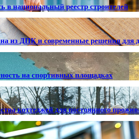
ь в национальный реестр строителей
 из ДПК и современные решения для 
сность на спортивных площадках
ства коттеджей для постоянного прожи