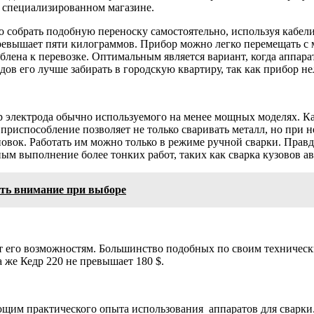
 специализированном магазине.
 собрать подобную переноску самостоятельно, используя кабели
превышает пяти килограммов. Прибор можно легко перемещать с м
лена к перевозке. Оптимальным является вариант, когда аппарат
дов его лучше забирать в городскую квартиру, так как прибор не
электрода обычно используемого на менее мощных моделях. Как 
 приспособление позволяет не только сваривать металл, но при 
новок. Работать им можно только в режиме ручной сварки. Пра
ым выполнение более тонких работ, таких как сварка кузовов а
ить внимание при выборе
 его возможностям. Большинство подобных по своим технически
а же Кедр 220 не превышает 180 $.
ющим практического опыта использования аппаратов для сварки