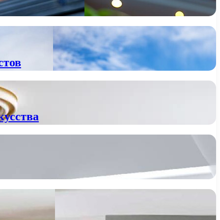
стов
кусства