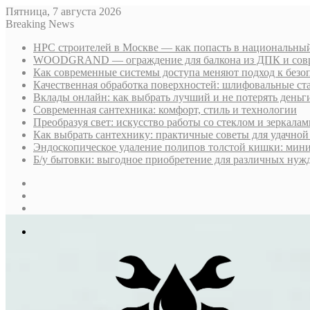
Пятница, 7 августа 2026
Breaking News
НРС строителей в Москве — как попасть в национальный
WOODGRAND — ограждение для балкона из ДПК и совр
Как современные системы доступа меняют подход к безо
Качественная обработка поверхностей: шлифовальные ст
Вклады онлайн: как выбрать лучший и не потерять деньг
Современная сантехника: комфорт, стиль и технологии
Преобразуя свет: искусство работы со стеклом и зеркалам
Как выбрать сантехнику: практичные советы для удачно
Эндоскопическое удаление полипов толстой кишки: мин
Б/у бытовки: выгодное приобретение для различных нуж
Sidebar
Случайная
статья
Log
In
Меню