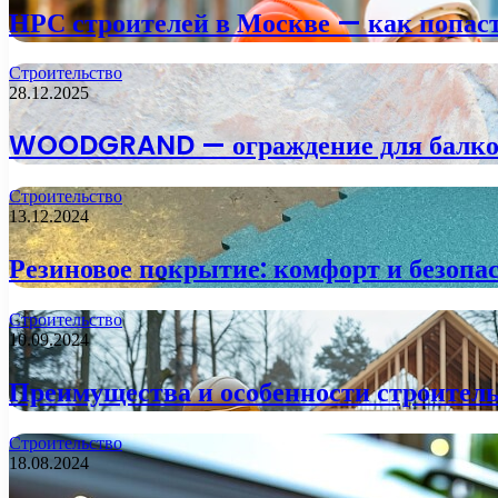
НРС строителей в Москве — как попаст
Строительство
28.12.2025
WOODGRAND — ограждение для балкона
Строительство
13.12.2024
Резиновое покрытие: комфорт и безопа
Строительство
10.09.2024
Преимущества и особенности строитель
Строительство
18.08.2024