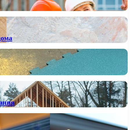
дома
вания