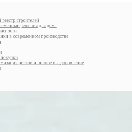
 реестр строителей
еменные решения для дома
пасности
анки в современном производстве
и
и
й покупки
имизация рисков и полное выздоровление
д