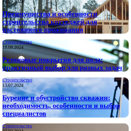
10.09.2024
Преимущества и особенности
строительства коттеджей для
постоянного проживания
Строительство
18.08.2024
Резиновые покрытия для пола:
практичный выбор для разных задач
Строительство
13.07.2024
Бурение и обустройство скважин:
необходимость, особенности и выбор
специалистов
Строительство