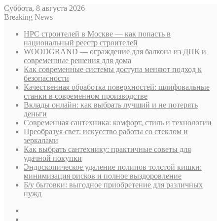
Суббота, 8 августа 2026
Breaking News
НРС строителей в Москве — как попасть в
национальный реестр строителей
WOODGRAND — ограждение для балкона из ДПК и
современные решения для дома
Как современные системы доступа меняют подход к
безопасности
Качественная обработка поверхностей: шлифовальные
станки в современном производстве
Вклады онлайн: как выбрать лучший и не потерять
деньги
Современная сантехника: комфорт, стиль и технологии
Преобразуя свет: искусство работы со стеклом и
зеркалами
Как выбрать сантехнику: практичные советы для
удачной покупки
Эндоскопическое удаление полипов толстой кишки:
минимизация рисков и полное выздоровление
Б/у бытовки: выгодное приобретение для различных
нужд
Sidebar
Случайная