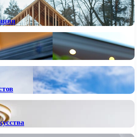
вания
стов
кусства