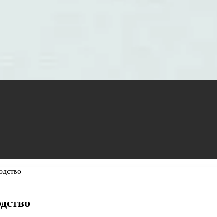
одство
одство