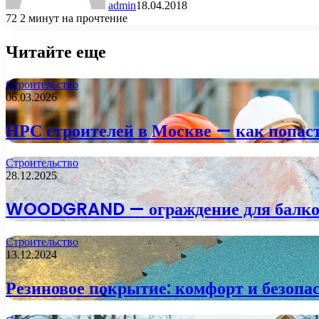
admin
18.04.2018
72
2 минут на прочтение
Читайте еще
Строительство
06.03.2026
НРС строителей в Москве — как попаст
Строительство
28.12.2025
WOODGRAND — ограждение для балкона
Строительство
13.12.2024
Резиновое покрытие: комфорт и безопа