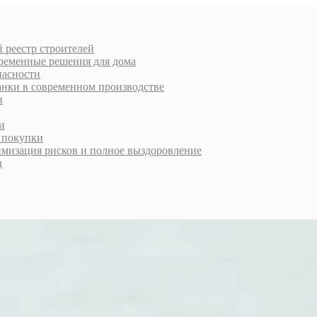
 реестр строителей
еменные решения для дома
пасности
анки в современном производстве
и
и
й покупки
имизация рисков и полное выздоровление
д