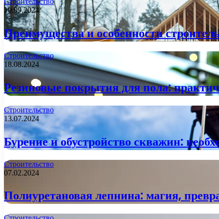
Строительство
10.09.2024
Преимущества и особенности строитель
Строительство
18.08.2024
Резиновые покрытия для пола: практи
Строительство
13.07.2024
Бурение и обустройство скважин: необх
Строительство
07.02.2024
Полиуретановая лепнина: магия, прев
Строительство