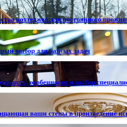
ства коттеджей для постоянного прожи
чный выбор для разных задач
одимость, особенности и выбор специали
ращающая ваши стены в произведение ис