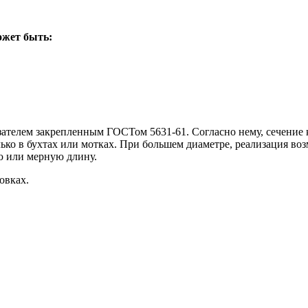
ожет быть:
елем закрепленным ГОСТом 5631-61. Согласно нему, сечение кр
лько в бухтах или мотках. При большем диаметре, реализация воз
ю или мерную длину.
овках.