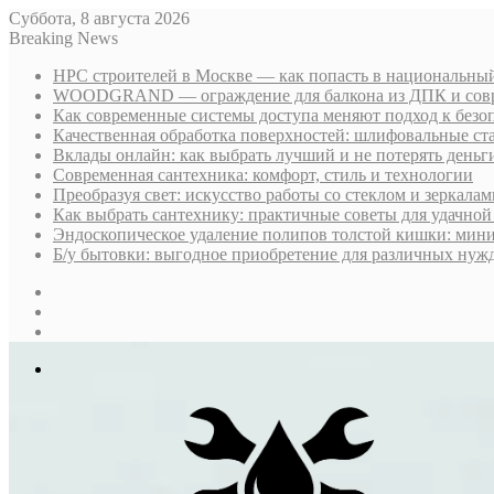
Суббота, 8 августа 2026
Breaking News
НРС строителей в Москве — как попасть в национальный
WOODGRAND — ограждение для балкона из ДПК и совр
Как современные системы доступа меняют подход к безо
Качественная обработка поверхностей: шлифовальные ст
Вклады онлайн: как выбрать лучший и не потерять деньг
Современная сантехника: комфорт, стиль и технологии
Преобразуя свет: искусство работы со стеклом и зеркалам
Как выбрать сантехнику: практичные советы для удачно
Эндоскопическое удаление полипов толстой кишки: мин
Б/у бытовки: выгодное приобретение для различных нуж
Sidebar
Случайная
статья
Log
In
Меню