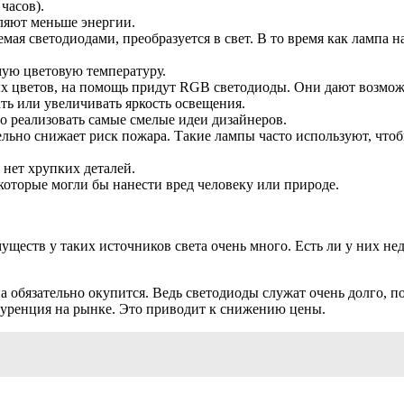
часов).
ляют меньше энергии.
емая светодиодами, преобразуется в свет. В то время как лампа
мую цветовую температуру.
х цветов, на помощь придут RGB светодиоды. Они дают возможн
ь или увеличивать яркость освещения.
 реализовать самые смелые идеи дизайнеров.
ельно снижает риск пожара. Такие лампы часто используют, что
 нет хрупких деталей.
 которые могли бы нанести вред человеку или природе.
ществ у таких источников света очень много. Есть ли у них нед
 обязательно окупится. Ведь светодиоды служат очень долго, по
нкуренция на рынке. Это приводит к снижению цены.