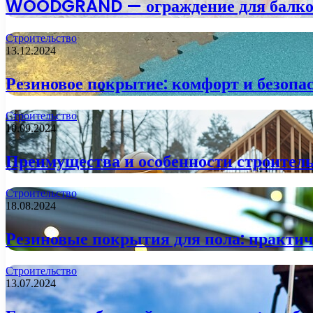
WOODGRAND — ограждение для балкона
Строительство
13.12.2024
Резиновое покрытие: комфорт и безопа
Строительство
10.09.2024
Преимущества и особенности строитель
Строительство
18.08.2024
Резиновые покрытия для пола: практи
Строительство
13.07.2024