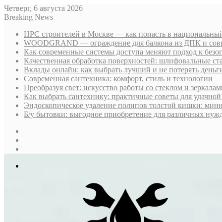
Четверг, 6 августа 2026
Breaking News
НРС строителей в Москве — как попасть в национальный
WOODGRAND — ограждение для балкона из ДПК и совр
Как современные системы доступа меняют подход к безо
Качественная обработка поверхностей: шлифовальные ст
Вклады онлайн: как выбрать лучший и не потерять деньг
Современная сантехника: комфорт, стиль и технологии
Преобразуя свет: искусство работы со стеклом и зеркалам
Как выбрать сантехнику: практичные советы для удачно
Эндоскопическое удаление полипов толстой кишки: мин
Б/у бытовки: выгодное приобретение для различных нуж
Sidebar
Случайная
статья
Log
In
Меню