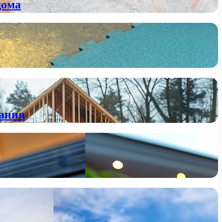
дома
вания