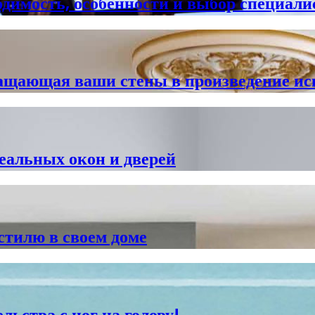
одимость, особенности и выбор специали
ращающая ваши стены в произведение ис
еальных окон и дверей
стилю в своем доме
льства с ног на голову!