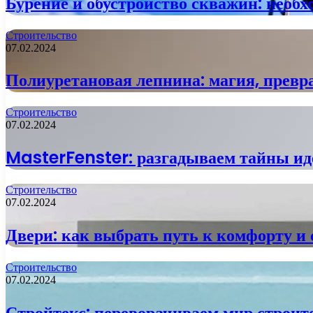
Бурение и обустройство скважин: необх
Строительство
07.02.2024
Полиуретановая лепнина: магия, прев
Строительство
07.02.2024
MasterFenster: разгадываем тайны ид
Строительство
07.02.2024
Двери: как выбрать путь к комфорту и 
Строительство
07.02.2024
Стройтекс: переворачиваем мир строите