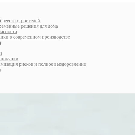
 реестр строителей
еменные решения для дома
пасности
анки в современном производстве
и
и
й покупки
имизация рисков и полное выздоровление
д