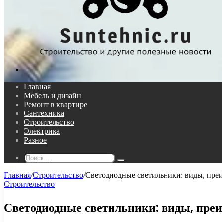
Поиск...
Главная
Мебель и дизайн
Ремонт в квартире
Сантехника
Строительство
Электрика
Разное
Поиск...
Главная
/
Строительство
/
Светодиодные светильники: виды, пре
Строительство
Светодиодные светильники: виды, преи