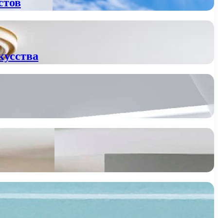
стов
кусства