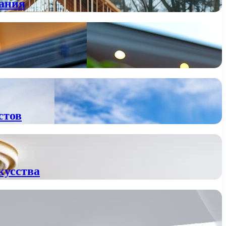
вания
стов
кусства