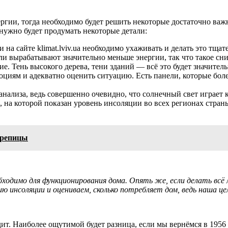
ргии, тогда необходимо будет решить некоторые достаточно важ
 нужно будет продумать некоторые детали:
 сайте klimat.lviv.ua необходимо ухаживать и делать это тщат
ли вырабатывают значительно меньше энергии, так что такое сн
. Тень высокого дерева, тени зданий — всё это будет значительн
оциям и адекватно оценить ситуацию. Есть панели, которые более
анализа, ведь совершенно очевидно, что солнечный свет играет 
на которой показан уровень инсоляции во всех регионах страны.
ерепицы
бходимо для функционирования дома. Опять же, если делать всё 
нию инсоляции и оцениваем, сколько потребляет дом, ведь наша 
т. Наиболее ощутимой будет разница, если мы вернёмся в 1956 го