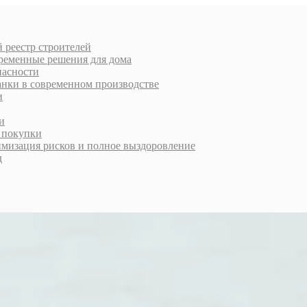
 реестр строителей
еменные решения для дома
пасности
анки в современном производстве
и
и
й покупки
имизация рисков и полное выздоровление
д