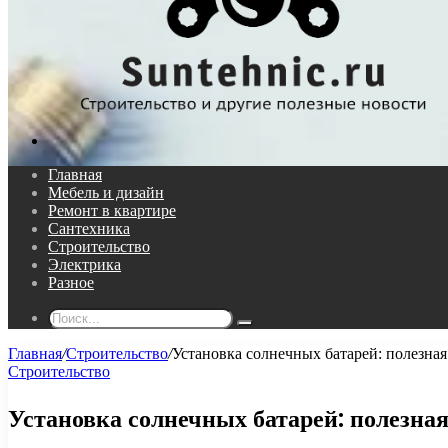
Поиск...
Главная
Мебель и дизайн
Ремонт в квартире
Сантехника
Строительство
Электрика
Разное
Поиск...
Главная
/
Строительство
/
Установка солнечных батарей: полезна
Строительство
Установка солнечных батарей: полезна