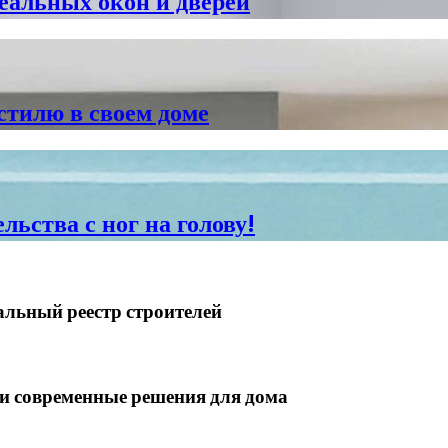
еальных окон и дверей
стилю в своем доме
льства с ног на голову!
альный реестр строителей
 современные решения для дома