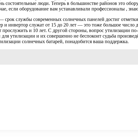
чень состоятельные люди. Теперь в большинстве районов это обор
учае, если оборудование вам устанавливали профессионалы , зна
— срок службы современных солнечных панелей достиг отметки в
ер и инвертор служат от 15 до 20 лет — это тоже большое число
ут прослужить и 10 лет. С другой стороны, вопрос утилизации по
 для утилизации и их совершенно не беспокоит судьба произвед
тилизации солнечных батарей, понадобится ваша поддержка.