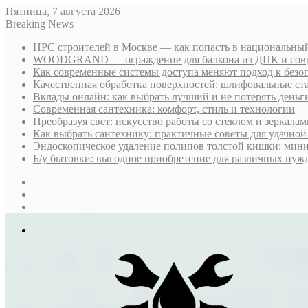
Пятница, 7 августа 2026
Breaking News
НРС строителей в Москве — как попасть в национальный
WOODGRAND — ограждение для балкона из ДПК и совр
Как современные системы доступа меняют подход к безо
Качественная обработка поверхностей: шлифовальные ст
Вклады онлайн: как выбрать лучший и не потерять деньг
Современная сантехника: комфорт, стиль и технологии
Преобразуя свет: искусство работы со стеклом и зеркалам
Как выбрать сантехнику: практичные советы для удачно
Эндоскопическое удаление полипов толстой кишки: мин
Б/у бытовки: выгодное приобретение для различных нуж
Sidebar
Случайная
статья
Log
In
Меню